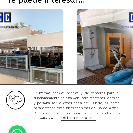
Utilizamos cookies propias y de terceros para el
funcionamiento de esta web, para mantener la sesión
y personalizar la experiencia del usuario, así como
7/2026
NOTICIAS
23/0
para obtener estadísticas anónimas de uso de la web.
Para más información sobre las cookies utilizadas
ostelería
Una Terraza que
consulta nuestra
POLÍTICA DE COOKIES
.
+ INFO