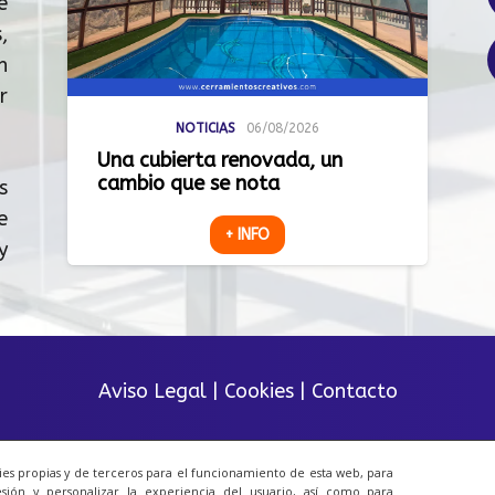
e
,
n
r
NOTICIAS
06/08/2026
Una cubierta renovada, un
cambio que se nota
s
e
+ INFO
y
Aviso Legal
|
Cookies
|
Contacto
© 2023 Todos los derechos reservados.
ies propias y de terceros para el funcionamiento de esta web, para
sión y personalizar la experiencia del usuario, así como para