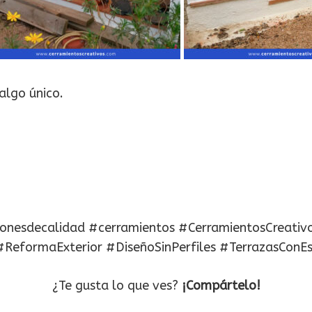
algo único.
ionesdecalidad #cerramientos #CerramientosCreativ
ReformaExterior #DiseñoSinPerfiles #TerrazasConE
¿Te gusta lo que ves?
¡Compártelo!