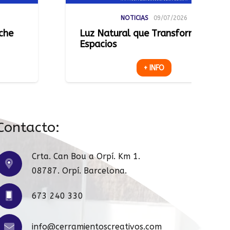
NOTICIAS
09/07/2026
NOTICIA
ral que Transforma
Una Terraza Má
+ INFO
Contacto:
Crta. Can Bou a Orpí. Km 1.
08787. Orpí. Barcelona.
673 240 330
info@cerramientoscreativos.com