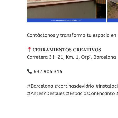
Contáctanos y transforma tu espacio en 
𝐂𝐄𝐑𝐑𝐀𝐌𝐈𝐄𝐍𝐓𝐎𝐒 𝐂𝐑𝐄𝐀𝐓𝐈𝐕𝐎𝐒
Carretera 31-21, Km. 1, Orpí, Barcelona
637 904 316
#Barcelona #cortinasdevidrio #instalac
#AntesYDespues #EspaciosConEncanto #