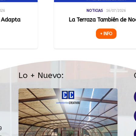
NOTICIAS
16/07/2026
a Terraza También de Noche
Luz Natu
Espacios
+ INFO
Lo + Nuevo:
9