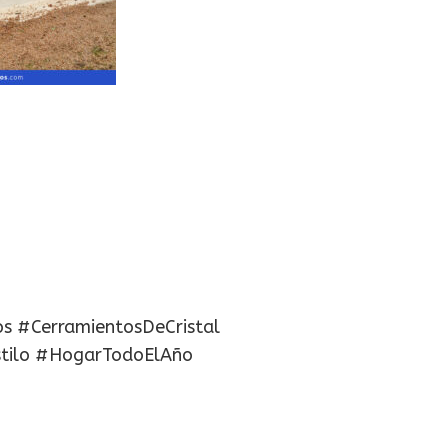
os #CerramientosDeCristal
stilo #HogarTodoElAño