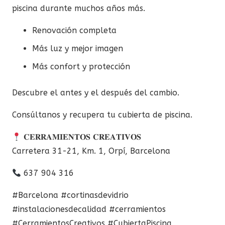
piscina durante muchos años más.
Renovación completa
Más luz y mejor imagen
Más confort y protección
Descubre el antes y el después del cambio.
Consúltanos y recupera tu cubierta de piscina.
𝐂𝐄𝐑𝐑𝐀𝐌𝐈𝐄𝐍𝐓𝐎𝐒 𝐂𝐑𝐄𝐀𝐓𝐈𝐕𝐎𝐒
Carretera 31-21, Km. 1, Orpí, Barcelona
637 904 316
#Barcelona #cortinasdevidrio
#instalacionesdecalidad #cerramientos
#CerramientosCreativos #CubiertaPiscina