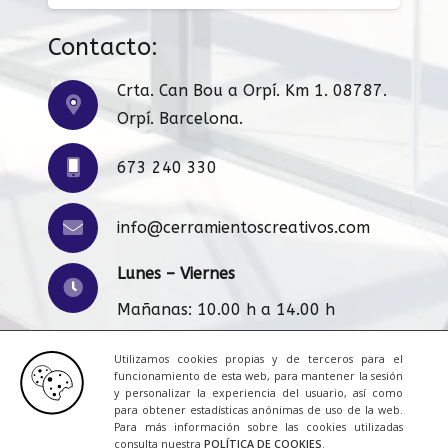
Contacto:
Crta. Can Bou a Orpí. Km 1. 08787.
Orpí. Barcelona.
673 240 330
info@cerramientoscreativos.com
Lunes – Viernes
Mañanas: 10.00 h a 14.00 h
Tardes: 16:00 h a 20.00 h
Utilizamos cookies propias y de terceros para el
funcionamiento de esta web, para mantener la sesión
y personalizar la experiencia del usuario, así como
para obtener estadísticas anónimas de uso de la web.
Aviso Legal
|
Cookies
|
Contacto
Para más información sobre las cookies utilizadas
consulta nuestra
POLÍTICA DE COOKIES
.