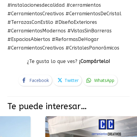
#instalacionesdecalidad #cerramientos
#CerramientosCreativos #CerramientosDeCristal
#TerrazasConEstilo #DiseñoExteriores
#CerramientosModernos #VistasSinBarreras
#EspaciosAbiertos #ReformasDeHogar
#CerramientosCreativos #CristalesPanorámicos
¿Te gusta lo que ves?
¡Compártelo!
Facebook
Twitter
WhatsApp
Te puede interesar…