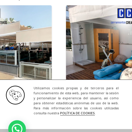
Utilizamos cookies propias y de terceros para el
funcionamiento de esta web, para mantener la sesión
y personalizar la experiencia del usuario, así como
26
NOTICIAS
23/07/20
para obtener estadísticas anónimas de uso de la web.
Para más información sobre las cookies utilizadas
telería
Una Terraza que s
consulta nuestra
POLÍTICA DE COOKIES
.
+ INFO