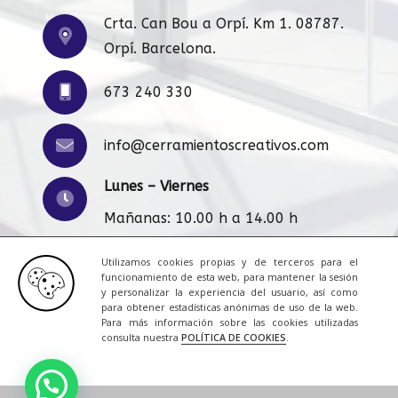
Crta. Can Bou a Orpí. Km 1. 08787.
Orpí. Barcelona.
673 240 330
info@cerramientoscreativos.com
Lunes – Viernes
Mañanas: 10.00 h a 14.00 h
Tardes: 16:00 h a 20.00 h
Utilizamos cookies propias y de terceros para el
funcionamiento de esta web, para mantener la sesión
y personalizar la experiencia del usuario, así como
para obtener estadísticas anónimas de uso de la web.
Aviso Legal
|
Cookies
|
Contacto
Para más información sobre las cookies utilizadas
consulta nuestra
POLÍTICA DE COOKIES
.
© 2023 Todos los derechos reservados.