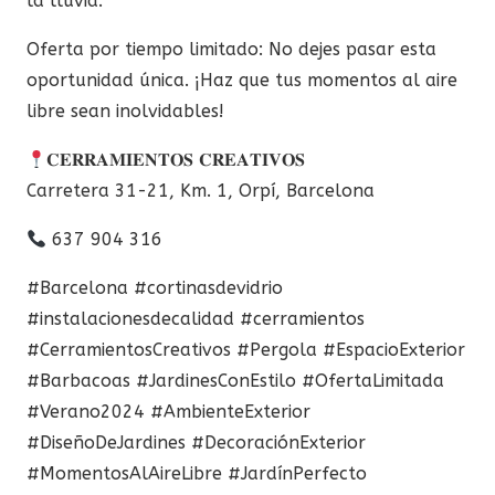
la lluvia.
Oferta por tiempo limitado: No dejes pasar esta
oportunidad única. ¡Haz que tus momentos al aire
libre sean inolvidables!
𝐂𝐄𝐑𝐑𝐀𝐌𝐈𝐄𝐍𝐓𝐎𝐒 𝐂𝐑𝐄𝐀𝐓𝐈𝐕𝐎𝐒
Carretera 31-21, Km. 1, Orpí, Barcelona
637 904 316
#Barcelona #cortinasdevidrio
#instalacionesdecalidad #cerramientos
#CerramientosCreativos #Pergola #EspacioExterior
#Barbacoas #JardinesConEstilo #OfertaLimitada
#Verano2024 #AmbienteExterior
#DiseñoDeJardines #DecoraciónExterior
#MomentosAlAireLibre #JardínPerfecto