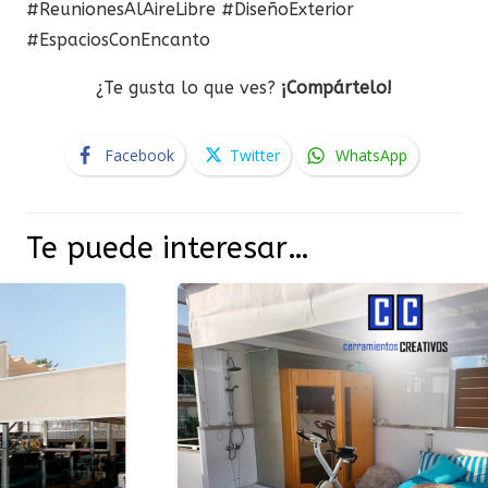
#ReunionesAlAireLibre #DiseñoExterior
#EspaciosConEncanto
¿Te gusta lo que ves?
¡Compártelo!
Facebook
Twitter
WhatsApp
Te puede interesar…