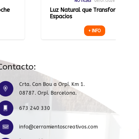
NOTICIAS
09/07/2026
NOT
atural que Transforma
Una Terraza
os
+ INFO
Contacto:
Crta. Can Bou a Orpí. Km 1.
08787. Orpí. Barcelona.
673 240 330
info@cerramientoscreativos.com