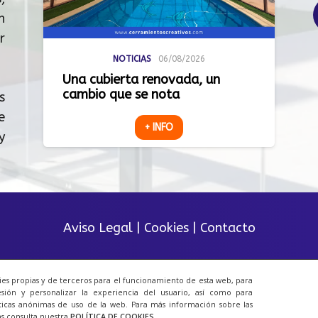
n
r
NOTICIAS
06/08/2026
Una cubierta renovada, un
cambio que se nota
s
e
+ INFO
y
Aviso Legal
|
Cookies
|
Contacto
© 2023 Todos los derechos reservados.
ies propias y de terceros para el funcionamiento de esta web, para
sión y personalizar la experiencia del usuario, así como para
Una web de
ACRILONIA
ticas anónimas de uso de la web. Para más información sobre las
as consulta nuestra
POLÍTICA DE COOKIES
.