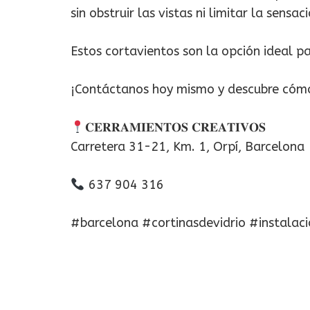
sin obstruir las vistas ni limitar la sensa
Estos cortavientos son la opción ideal pa
¡Contáctanos hoy mismo y descubre cómo 
𝐂𝐄𝐑𝐑𝐀𝐌𝐈𝐄𝐍𝐓𝐎𝐒 𝐂𝐑𝐄𝐀𝐓𝐈𝐕𝐎𝐒
Carretera 31-21, Km. 1, Orpí, Barcelona
637 904 316
#barcelona #cortinasdevidrio #instalac