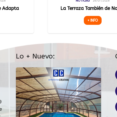
NOTICIAS
16/07/2026
La Terraza También de Noche
Luz N
Espaci
+ INFO
Lo + Nuevo:
9
e
,