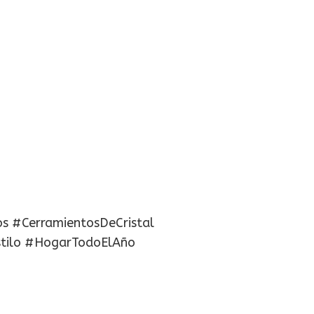
os #CerramientosDeCristal
stilo #HogarTodoElAño