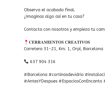
Observa el acabado final.
¿Imaginas algo así en tu casa?
Contacta con nosotros y empieza tu cam
𝐂𝐄𝐑𝐑𝐀𝐌𝐈𝐄𝐍𝐓𝐎𝐒 𝐂𝐑𝐄𝐀𝐓𝐈𝐕𝐎𝐒
Carretera 31-21, Km. 1, Orpí, Barcelona
637 904 316
#Barcelona #cortinasdevidrio #instalac
#AntesYDespues #EspaciosConEncanto #