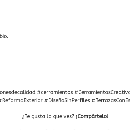
bio.
ionesdecalidad #cerramientos #CerramientosCreativ
ReformaExterior #DiseñoSinPerfiles #TerrazasConE
¿Te gusta lo que ves?
¡Compártelo!