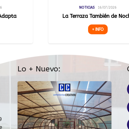
NOTICIAS
16/07/2026
NOTICI
rraza También de Noche
Luz Natural q
Espacios
+ INFO
Lo + Nuevo:
9
e