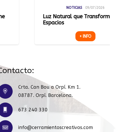
AS
09/07/2026
NOTICIAS
02/0
ue Transforma
Una Terraza Más Úti
+ INFO
+ INFO
Contacto:
Crta. Can Bou a Orpí. Km 1.
08787. Orpí. Barcelona.
673 240 330
info@cerramientoscreativos.com