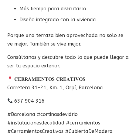
Más tiempo para disfrutarlo
Diseño integrado con la vivienda
Porque una terraza bien aprovechada no solo se
ve mejor. También se vive mejor.
Consúltanos y descubre todo lo que puede llegar a
ser tu espacio exterior.
𝐂𝐄𝐑𝐑𝐀𝐌𝐈𝐄𝐍𝐓𝐎𝐒 𝐂𝐑𝐄𝐀𝐓𝐈𝐕𝐎𝐒
Carretera 31-21, Km. 1, Orpí, Barcelona
637 904 316
#Barcelona #cortinasdevidrio
#instalacionesdecalidad #cerramientos
#CerramientosCreativos #CubiertaDeMadera