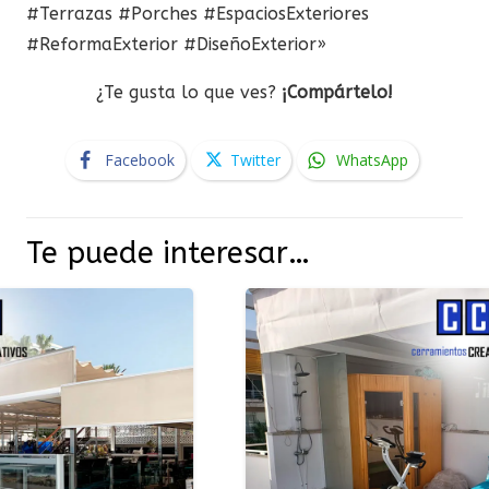
#Terrazas #Porches #EspaciosExteriores
#ReformaExterior #DiseñoExterior»
¿Te gusta lo que ves?
¡Compártelo!
Facebook
Twitter
WhatsApp
Te puede interesar…