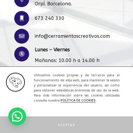
Orpí. Barcelona.
673 240 330
info@cerramientoscreativos.com
Lunes – Viernes
Mañanas: 10.00 h a 14.00 h
Tardes: 16:00 h a 20.00 h
Utilizamos cookies propias y de terceros para el
funcionamiento de esta web, para mantener la sesión
y personalizar la experiencia del usuario, así como
para obtener estadísticas anónimas de uso de la web.
Aviso Legal
|
Cookies
|
Contacto
Para más información sobre las cookies utilizadas
consulta nuestra
POLÍTICA DE COOKIES
.
© 2023 Todos los derechos reservados.
Una web de
ACRILONIA
ACEPTAR