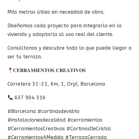
Más metros útiles sin necesidad de obra.
Diseñamos cada proyecto para integrarlo en la
vivienda y adaptarlo al uso real del cliente.
Consúltanos y descubre todo lo que puede llegar a
ser tu terraza.
𝐂𝐄𝐑𝐑𝐀𝐌𝐈𝐄𝐍𝐓𝐎𝐒 𝐂𝐑𝐄𝐀𝐓𝐈𝐕𝐎𝐒
Carretera 31-21, Km. 1, Orpí, Barcelona
637 904 316
#Barcelona
#cortinasdevidrio
#instalacionesdecalidad
#cerramientos
#CerramientosCreativos
#CortinasDeCristal
#CerramientosAMedida
#TerrazaCerrada