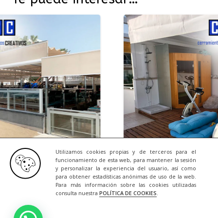
Utilizamos cookies propias y de terceros para el
funcionamiento de esta web, para mantener la sesión
y personalizar la experiencia del usuario, así como
6
NOTICIAS
23/07/202
para obtener estadísticas anónimas de uso de la web.
Para más información sobre las cookies utilizadas
elería
Una Terraza que se
consulta nuestra
POLÍTICA DE COOKIES
.
+ INFO