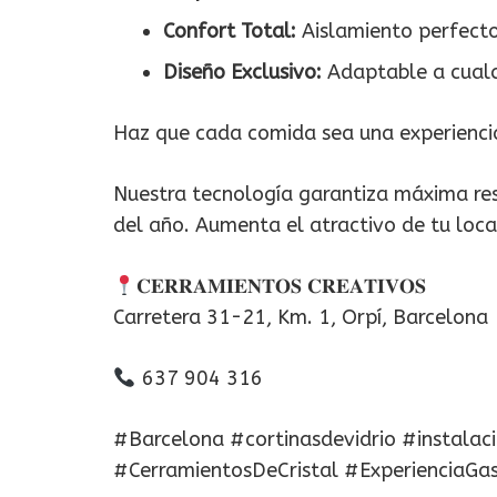
Confort Total:
Aislamiento perfecto 
Diseño Exclusivo:
Adaptable a cualqu
Haz que cada comida sea una experiencia
Nuestra tecnología garantiza máxima res
del año. Aumenta el atractivo de tu local
𝐂𝐄𝐑𝐑𝐀𝐌𝐈𝐄𝐍𝐓𝐎𝐒 𝐂𝐑𝐄𝐀𝐓𝐈𝐕𝐎𝐒
Carretera 31-21, Km. 1, Orpí, Barcelona
637 904 316
#Barcelona #cortinasdevidrio #instalac
#CerramientosDeCristal #ExperienciaGa