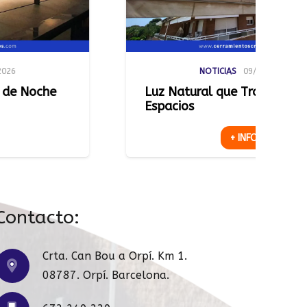
NOTICIAS
09/07/2026
z Natural que Transforma
Una Ter
pacios
+ INFO
Contacto:
Crta. Can Bou a Orpí. Km 1.
08787. Orpí. Barcelona.