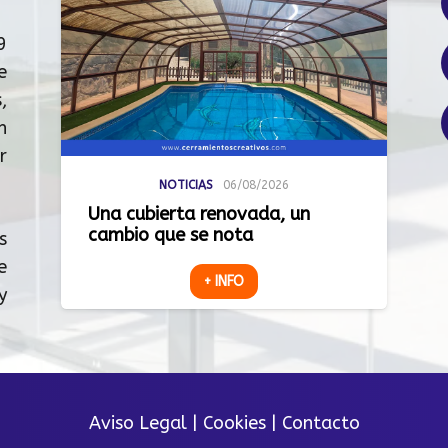
9
e
,
n
r
NOTICIAS
06/08/2026
Una cubierta renovada, un
cambio que se nota
s
e
+ INFO
y
Aviso Legal
|
Cookies
|
Contacto