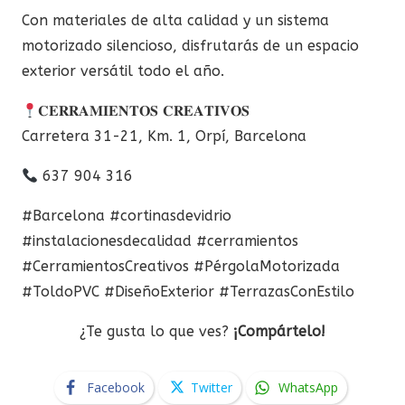
Con materiales de alta calidad y un sistema
motorizado silencioso, disfrutarás de un espacio
exterior versátil todo el año.
𝐂𝐄𝐑𝐑𝐀𝐌𝐈𝐄𝐍𝐓𝐎𝐒 𝐂𝐑𝐄𝐀𝐓𝐈𝐕𝐎𝐒
Carretera 31-21, Km. 1, Orpí, Barcelona
637 904 316
#Barcelona #cortinasdevidrio
#instalacionesdecalidad #cerramientos
#CerramientosCreativos #PérgolaMotorizada
#ToldoPVC #DiseñoExterior #TerrazasConEstilo
¿Te gusta lo que ves?
¡Compártelo!
Facebook
Twitter
WhatsApp