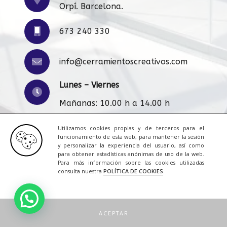
Orpí. Barcelona.
673 240 330
info@cerramientoscreativos.com
Lunes – Viernes
Mañanas: 10.00 h a 14.00 h
Tardes: 16:00 h a 20.00 h
Utilizamos cookies propias y de terceros para el
funcionamiento de esta web, para mantener la sesión
y personalizar la experiencia del usuario, así como
para obtener estadísticas anónimas de uso de la web.
Aviso Legal
|
Cookies
|
Contacto
Para más información sobre las cookies utilizadas
consulta nuestra
POLÍTICA DE COOKIES
.
© 2023 Todos los derechos reservados.
Una web de
ACRILONIA
ACEPTAR