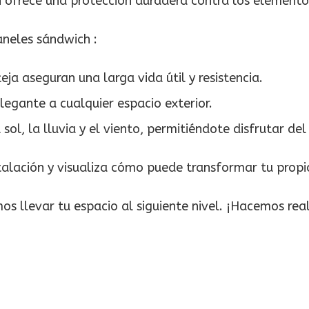
én ofrece una protección duradera contra los elemento
aneles sándwich :
ja aseguran una larga vida útil y resistencia.
egante a cualquier espacio exterior.
sol, la lluvia y el viento, permitiéndote disfrutar de
talación y visualiza cómo puede transformar tu propio
 llevar tu espacio al siguiente nivel. ¡Hacemos real