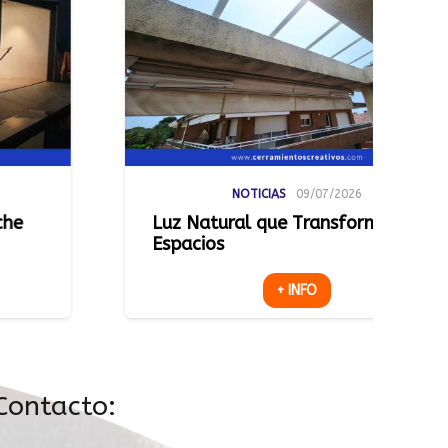
NOTICIAS
09/07/2026
NOTICIAS
al que Transforma
Una Terraza Má
+
+ INFO
Contacto: