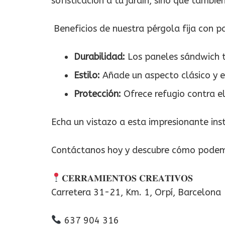
sofisticación a tu jardín, sino que tambi
Beneficios de nuestra pérgola fija con p
Durabilidad:
Los paneles sándwich te
Estilo:
Añade un aspecto clásico y el
Protección:
Ofrece refugio contra el 
Echa un vistazo a esta impresionante ins
Contáctanos hoy y descubre cómo podemos
𝐂𝐄𝐑𝐑𝐀𝐌𝐈𝐄𝐍𝐓𝐎𝐒 𝐂𝐑𝐄𝐀𝐓𝐈𝐕𝐎𝐒
Carretera 31-21, Km. 1, Orpí, Barcelona
637 904 316