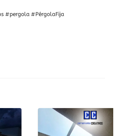
os #pergola #PérgolaFija