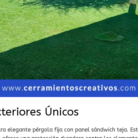
teriores Únicos
ra elegante pérgola fija con panel sándwich teja. Es