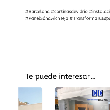
#Barcelona #cortinasdevidrio #instalac
#PanelSándwichTeja #TransformaTuEspac
Te puede interesar…