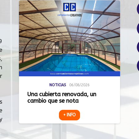
9
e
,
n
r
NOTICIAS
06/08/2026
Una cubierta renovada, un
cambio que se nota
s
e
+ INFO
y