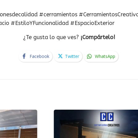
ionesdecalidad #cerramientos #CerramientosCreativ
io #EstiloYFuncionalidad #EspacioExterior
¿Te gusta lo que ves?
¡Compártelo!
Facebook
Twitter
WhatsApp