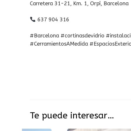
Carretera 31-21, Km. 1, Orpí, Barcelona
637 904 316
#Barcelona #cortinasdevidrio #instalac
#CerramientosAMedida #EspaciosExterio
Te puede interesar…