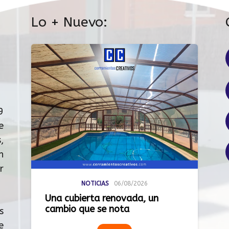
Lo + Nuevo:
9
e
,
n
r
NOTICIAS
06/08/2026
Una cubierta renovada, un
cambio que se nota
s
e