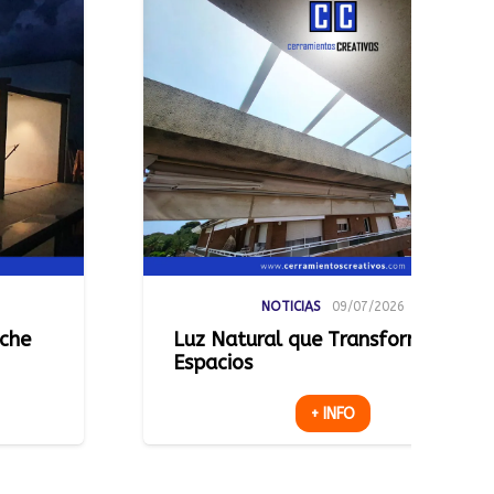
NOTICIAS
09/07/2026
NOTICI
ral que Transforma
Una Terraza M
+ INFO