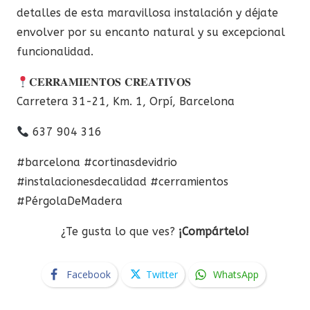
detalles de esta maravillosa instalación y déjate
envolver por su encanto natural y su excepcional
funcionalidad.
𝐂𝐄𝐑𝐑𝐀𝐌𝐈𝐄𝐍𝐓𝐎𝐒 𝐂𝐑𝐄𝐀𝐓𝐈𝐕𝐎𝐒
Carretera 31-21, Km. 1, Orpí, Barcelona
637 904 316
#barcelona #cortinasdevidrio
#instalacionesdecalidad #cerramientos
#PérgolaDeMadera
¿Te gusta lo que ves?
¡Compártelo!
Facebook
Twitter
WhatsApp