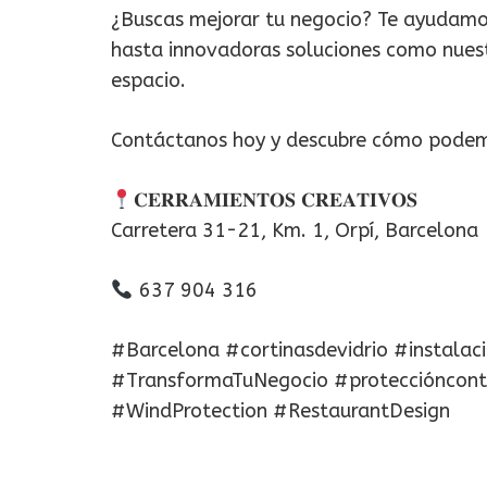
¿Buscas mejorar tu negocio? Te ayudamos
hasta innovadoras soluciones como nuest
espacio.
Contáctanos hoy y descubre cómo podemos
𝐂𝐄𝐑𝐑𝐀𝐌𝐈𝐄𝐍𝐓𝐎𝐒 𝐂𝐑𝐄𝐀𝐓𝐈𝐕𝐎𝐒
Carretera 31-21, Km. 1, Orpí, Barcelona
637 904 316
#Barcelona #cortinasdevidrio #instalac
#TransformaTuNegocio #proteccióncont
#WindProtection #RestaurantDesign