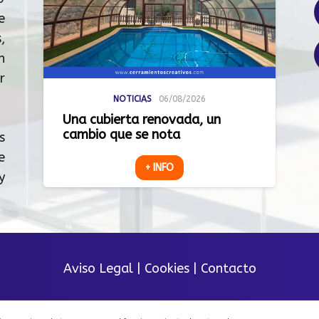
e
,
n
r
NOTICIAS
06/08/2026
Una cubierta renovada, un
cambio que se nota
s
e
+ INFO
y
Aviso Legal
|
Cookies
|
Contacto
© 2023 Todos los derechos reservados.