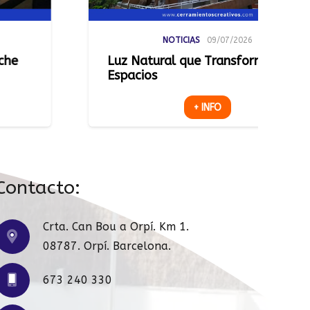
NOTICIAS
09/07/2026
NOTICIAS
al que Transforma
Una Terraza Má
+
+ INFO
Contacto:
Crta. Can Bou a Orpí. Km 1.
08787. Orpí. Barcelona.
673 240 330