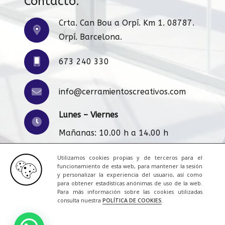
Contacto:
Crta. Can Bou a Orpí. Km 1. 08787.
Orpí. Barcelona.
673 240 330
info@cerramientoscreativos.com
Lunes – Viernes
Mañanas: 10.00 h a 14.00 h
Tardes: 16:00 h a 20.00 h
Utilizamos cookies propias y de terceros para el
funcionamiento de esta web, para mantener la sesión
y personalizar la experiencia del usuario, así como
para obtener estadísticas anónimas de uso de la web.
Para más información sobre las cookies utilizadas
Aviso Legal
|
Cookies
|
Contacto
consulta nuestra
POLÍTICA DE COOKIES
.
© 2023 Todos los derechos reservados.